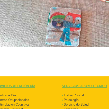
VICIOS ATENCIÓN DÍA
SERVICIOS APOYO TÉCNICO
tro de Día
›
Trabajo Social
ntros Ocupacionales
›
Psicología
imulación Cognitiva
›
Servicio de Salud