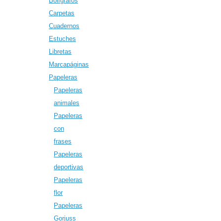
Bolígrafos
Carpetas
Cuadernos
Estuches
Libretas
Marcapáginas
Papeleras
Papeleras
animales
Papeleras
con
frases
Papeleras
deportivas
Papeleras
flor
Papeleras
Gorjuss