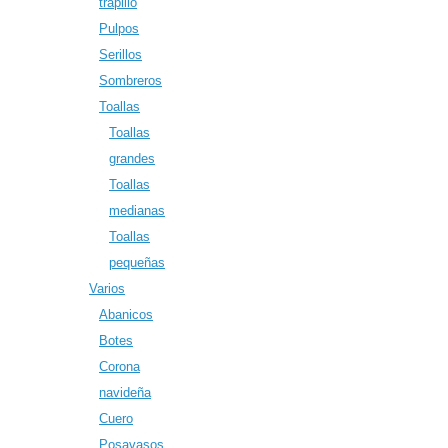
trapillo
Pulpos
Serillos
Sombreros
Toallas
Toallas
grandes
Toallas
medianas
Toallas
pequeñas
Varios
Abanicos
Botes
Corona
navideña
Cuero
Posavasos