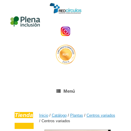
Menú
Tienda
Inicio
/
Catálogo
/
Plantas
/
Centros variados
/ Centros variados