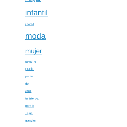
infantil
juvenil
moda
mujer
peluche
punto
punto
de
cruz
tarjeteros;
post-it
Tejas;
transfer