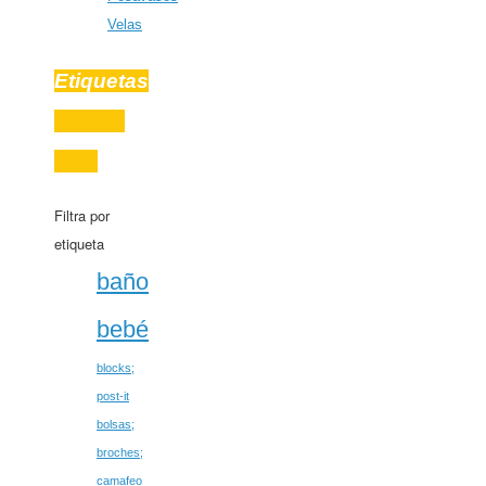
Velas
Etiquetas
Filtra por
etiqueta
baño
bebé
blocks;
post-it
bolsas;
broches;
camafeo