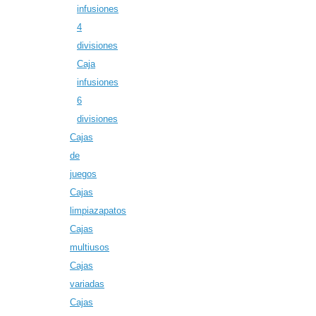
infusiones
4
divisiones
Caja
infusiones
6
divisiones
Cajas
de
juegos
Cajas
limpiazapatos
Cajas
multiusos
Cajas
variadas
Cajas