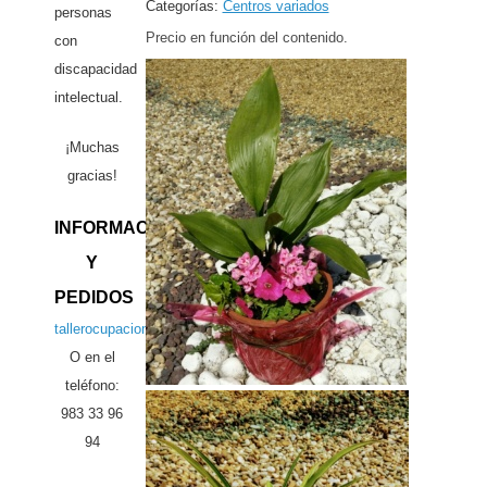
Categorías:
Centros variados
personas
Precio en función del contenido.
con
discapacidad
intelectual.
¡Muchas
gracias!
INFORMACIÓN
Y
PEDIDOS
tallerocupacional15@centropadrezegri.es
O en el
teléfono:
983 33 96
94