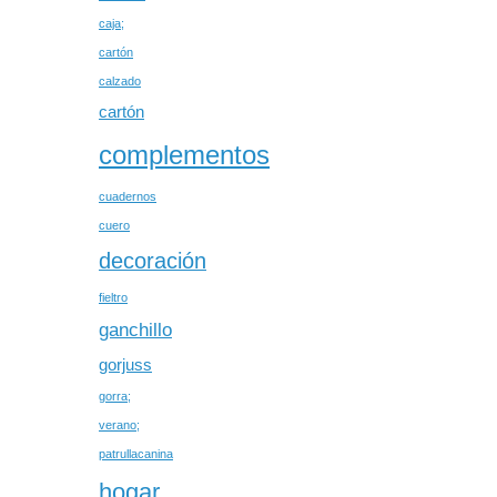
caja;
cartón
calzado
cartón
complementos
cuadernos
cuero
decoración
fieltro
ganchillo
gorjuss
gorra;
verano;
patrullacanina
hogar