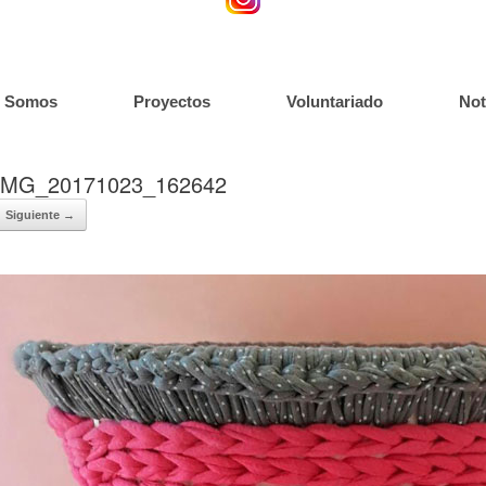
s Somos
Proyectos
Voluntariado
Not
IMG_20171023_162642
Siguiente →