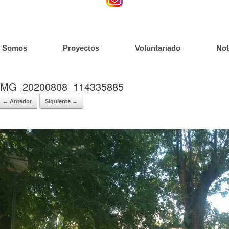
s Somos
Proyectos
Voluntariado
Not
IMG_20200808_114335885
← Anterior
Siguiente →