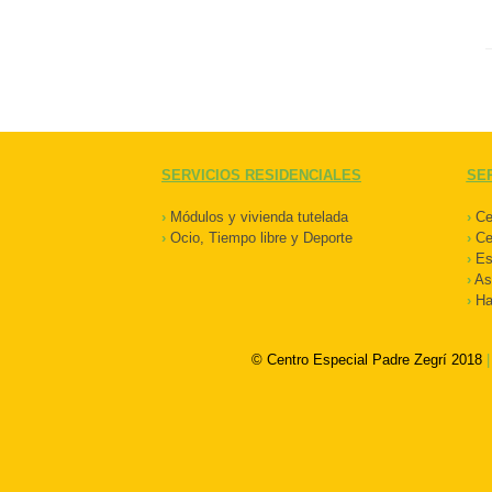
SERVICIOS RESIDENCIALES
SER
›
Módulos y vivienda tutelada
›
Cen
›
Ocio, Tiempo libre y Deporte
›
Ce
›
Est
›
Asi
›
Hab
© Centro Especial Padre Zegrí 2018